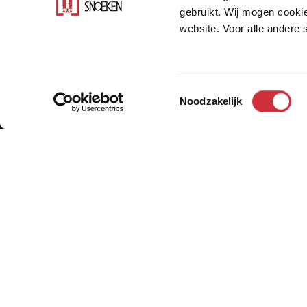
gebruikt. Wij mogen cookie
website. Voor alle andere
Dennenlaan Oss
Toestemmingsselectie
Noodzakelijk
Het licht geaccidenteerde terrein van d
op een iets hoger niveau gelegen dan de
het bijbehorende terras en de grote ach
meer gesloten karakter gekregen dan d
In de voorgevel domineert de zwarte ba
gedeeltelijke, open metselwerk en de l
achterzijde geldt juist het tegendeel. H
hierdoor volledig naar de tuin. Het terr