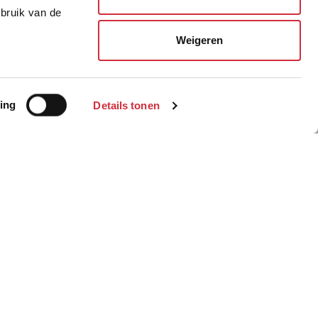
ebruik van de
Weigeren
Politie verzamellocatie
Land Forum
ing
Details tonen
Bewaren
g. De entree van de woning is daardoor
nteerd op het noorden. De achterzijde,
nen van privacy heeft de voorgevel een
dringt. Het overstek van het dak, het
slotenheid van de voorgevel. Aan de
r van het gebouw. De woning opent zich
 grote metalen portalen die het terras