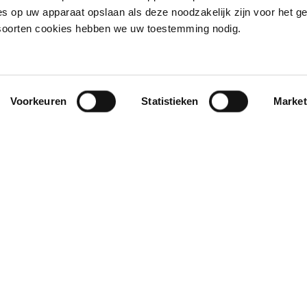
s op uw apparaat opslaan als deze noodzakelijk zijn voor het g
 soorten cookies hebben we uw toestemming nodig.
Voorkeuren
Statistieken
Market
e kavel nodigde uit tot het ontwerp van een split-levelwonin
 rest van het huis. De voorkant van het woonhuis is georië
tertuin liggen op het zuiden. Door deze ligging en om rede
e achtergevel.
ksteen, waardoor het gebouw zich niet aan zijn omgeving op
ange, smalle ramen van de bovenverdieping versterken de be
ier overheersen de grote glaspartijen en de lichtgrijze kleu
as markeert hierbij de passage van het huis naar de tuin. De