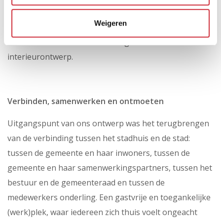
niet meer voldeed aan de eisen van de tijd. Het project
Weigeren
werd Europees aanbesteed en in 2015 werd de Twee
Snoeken als hoofdarchitect aangesteld voor het totale
interieurontwerp.
Verbinden, samenwerken en ontmoeten
Uitgangspunt van ons ontwerp was het terugbrengen
van de verbinding tussen het stadhuis en de stad:
tussen de gemeente en haar inwoners, tussen de
gemeente en haar samenwerkingspartners, tussen het
bestuur en de gemeenteraad en tussen de
medewerkers onderling. Een gastvrije en toegankelijke
(werk)plek, waar iedereen zich thuis voelt ongeacht