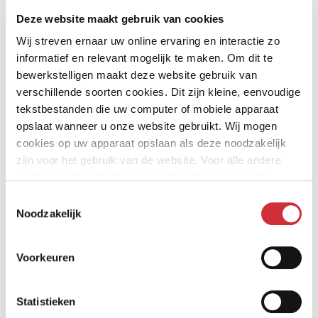
Samen met advies- en ingenieursbureau Van de Laar,
Deze website maakt gebruik van cookies
Huisman en van Muijen en ingenieurs- en
adviesbureau DGMR en Smits van Burgst, dienden wij
Wij streven ernaar uw online ervaring en interactie zo
informatief en relevant mogelijk te maken. Om dit te
een integraal ontwerpvoorstel in meteen helderde
bewerkstelligen maakt deze website gebruik van
zonering, een goede logistieke organisatie,
verschillende soorten cookies. Dit zijn kleine, eenvoudige
geborgenheid voor de gebruiker, een circulaire visie
tekstbestanden die uw computer of mobiele apparaat
van een adaptief gebouw met toekomstwaarde en een
opslaat wanneer u onze website gebruikt. Wij mogen
cookies op uw apparaat opslaan als deze noodzakelijk
zorgvuldig uitgedachte procesaanpak.
zijn voor het gebruik van de website. Voor alle andere
soorten cookies hebben we uw toestemming nodig.
Het nieuwe gebouw ondersteunt het functioneren van
Toestemmingsselectie
zowel het Mobiel Medisch Team als de politie optimaal.
Noodzakelijk
Van belang is dat het gebouw is ontworpen en
ingericht op de verschillende belangen en werkwijzen
Voorkeuren
van beide organisaties. In ons ontwerp voegen we
daarom waar dat kan processen samen, en scheiden we
Statistieken