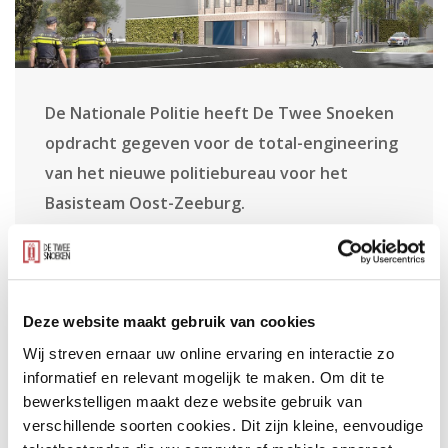
De Nationale Politie heeft De Twee Snoeken
opdracht gegeven voor de total-engineering
van het nieuwe politiebureau voor het
Basisteam Oost-Zeeburg.
Dit nieuwe bureau wordt het eerste gebouw op het
nieuwe bedrijventerrein van Oost-Zeeburg. De
Deze website maakt gebruik van cookies
gemeente Amsterdam ziet dit als een pilotproject om de
Wij streven ernaar uw online ervaring en interactie zo
informatief en relevant mogelijk te maken. Om dit te
toon te zetten voor de ambitieuze verdere ontwikkeling
bewerkstelligen maakt deze website gebruik van
van het gebied.
verschillende soorten cookies. Dit zijn kleine, eenvoudige