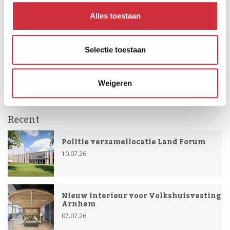
functioneert als BIM coördinator. De afstemming van
Alles toestaan
modellen en informatie van de externe partners is
hierbij één van de taken. Het BIM model is in REVIT
Selectie toestaan
uitgewerkt en beschikbaar gesteld als calculatiemodel
voor de aannemer.
Weigeren
Recent
Politie verzamellocatie Land Forum
10.07.26
Nieuw interieur voor Volkshuisvesting
Arnhem
07.07.26