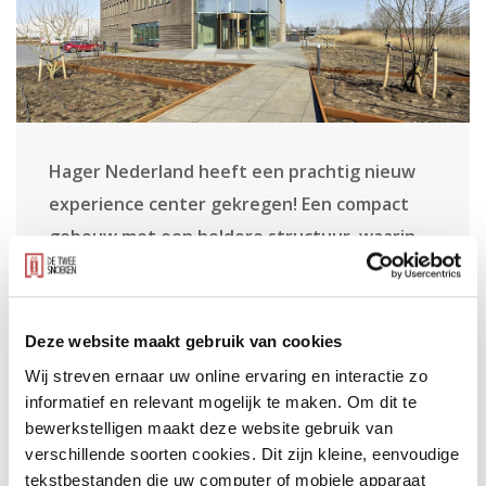
Hager Nederland heeft een prachtig nieuw
experience center gekregen! Een compact
gebouw met een heldere structuur, waarin
bezoekers gastvrij worden ontvangen en
waar gewerkt wordt in een inspirerende
open kantooromgeving.
Deze website maakt gebruik van cookies
Wij streven ernaar uw online ervaring en interactie zo
informatief en relevant mogelijk te maken. Om dit te
bewerkstelligen maakt deze website gebruik van
De bouw van de nieuwe huisvesting op De Brand in ’s-
verschillende soorten cookies. Dit zijn kleine, eenvoudige
Hertogenbosch is in december 2020 gestart. Door de
tekstbestanden die uw computer of mobiele apparaat