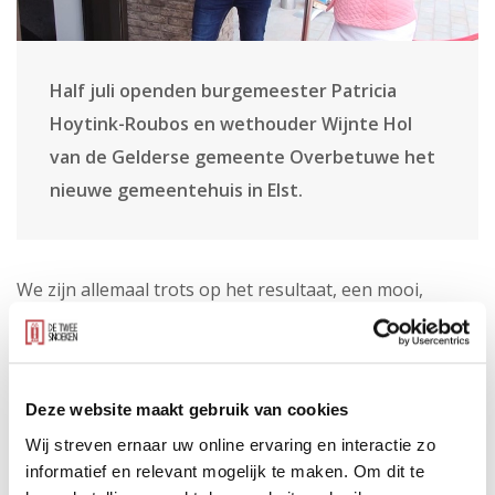
Half juli openden burgemeester Patricia
Hoytink-Roubos en wethouder Wijnte Hol
van de Gelderse gemeente Overbetuwe het
nieuwe gemeentehuis in Elst.
We zijn allemaal trots op het resultaat, een mooi,
betaalbaar en gastvrij gemeentehuis voor alle
inwoners en ambtenaren. Verschillende
duurzaamheidsmaatregelen hebben het gemeentehuis
Deze website maakt gebruik van cookies
van energielabel G naar A gebracht
Wij streven ernaar uw online ervaring en interactie zo
De nieuwbouw vormt het nieuwe hart van het
informatief en relevant mogelijk te maken. Om dit te