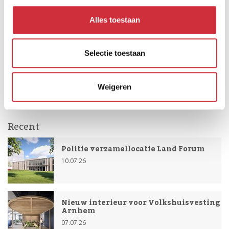
Ga naar de projectpagina 'Belevingskantoor Appèl'
Alles toestaan
activiteit gerelateerd werken
den bosch
Selectie toestaan
het nieuwe werken
horeca
kantoor
nieuwbouw
ontmoeten
utiliteit
werken
werk-lunchcafé
Weigeren
Recent
Politie verzamellocatie Land Forum
10.07.26
Nieuw interieur voor Volkshuisvesting
Arnhem
07.07.26