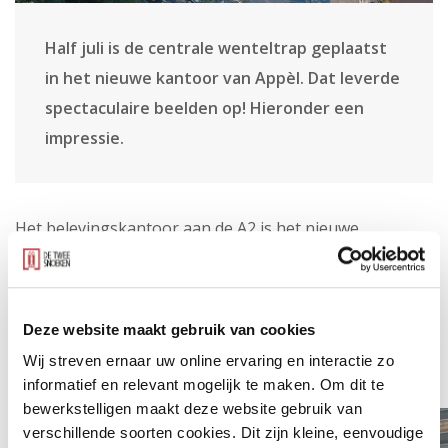
Half juli is de centrale wenteltrap geplaatst
in het nieuwe kantoor van Appèl. Dat leverde
spectaculaire beelden op! Hieronder een
impressie.
Het belevingskantoor aan de A2 is het nieuwe
hoofdkantoor van bedrijfscateraar Appèl en
onderwijscateraar Markies Catering, onderdeel van
Appèl. De stalen wenteltrap van Hektracon is in twee
Deze website maakt gebruik van cookies
delen het gebouw in gehesen. Een gaaf gezicht op de
Wij streven ernaar uw online ervaring en interactie zo
vroege maandagmorgen.
informatief en relevant mogelijk te maken. Om dit te
bewerkstelligen maakt deze website gebruik van
verschillende soorten cookies. Dit zijn kleine, eenvoudige