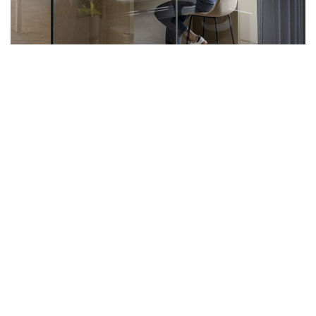
Recent
Politie verzamellocatie Land Forum
10.07.26
Nieuw interieur voor Volkshuisvesting
Arnhem
07.07.26