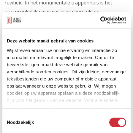
ruwheid. In het monumentale trappenhuis is het
oorspronkelijke marmer in ere hersteld en
gecombineerd met een krachtige, diepblauwe
contrastkleur.
Deze website maakt gebruik van cookies
Het resultaat is een verfijnde werkomgeving met een
Wij streven ernaar uw online ervaring en interactie zo
vanzelfsprekende zonering en duurzame
informatief en relevant mogelijk te maken. Om dit te
ontwerpkeuzes. Een circulaire transformatie die de
bewerkstelligen maakt deze website gebruik van
verschillende soorten cookies. Dit zijn kleine, eenvoudige
prachtige locatie eer aan doet.
tekstbestanden die uw computer of mobiele apparaat
opslaat wanneer u onze website gebruikt. Wij mogen
cookies op uw apparaat opslaan als deze noodzakelijk
zijn voor het gebruik van de website. Voor alle andere
soorten cookies hebben we uw toestemming nodig.
Toestemmingsselectie
Noodzakelijk