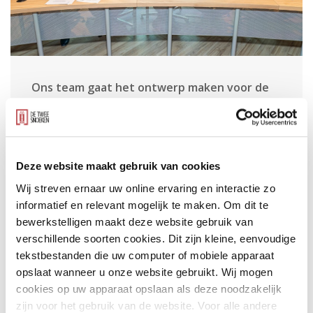
Ons team gaat het ontwerp maken voor de
verbouwing en uitbreiding van het
gemeentehuis van de gemeente
Vijfheerenlanden in Leerdam. De
Deze website maakt gebruik van cookies
handtekeningen zijn gezet!
Wij streven ernaar uw online ervaring en interactie zo
informatief en relevant mogelijk te maken. Om dit te
bewerkstelligen maakt deze website gebruik van
De gemeente Vijfheerenlanden is ontstaan uit een
verschillende soorten cookies. Dit zijn kleine, eenvoudige
fusie tussen de voormalige gemeenten Leerdam,
tekstbestanden die uw computer of mobiele apparaat
opslaat wanneer u onze website gebruikt. Wij mogen
Vianen en Zederik. De gemeentelijke organisatie en het
cookies op uw apparaat opslaan als deze noodzakelijk
bestuur is nu nog gehuisvest in drie gemeentehuizen
zijn voor het gebruik van de website. Voor alle andere