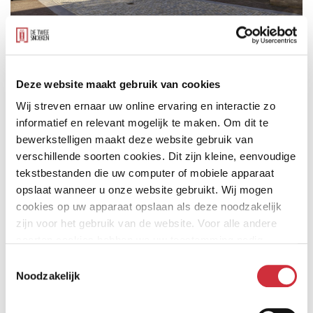
Een uniek nieuwbouwproject midden in ‘s-
Deze website maakt gebruik van cookies
Hertogenbosch. Hier heeft ons team vol
Wij streven ernaar uw online ervaring en interactie zo
trots een klein stukje van onze eigen
informatief en relevant mogelijk te maken. Om dit te
Bossche binnenstad ontworpen.
bewerkstelligen maakt deze website gebruik van
verschillende soorten cookies. Dit zijn kleine, eenvoudige
tekstbestanden die uw computer of mobiele apparaat
opslaat wanneer u onze website gebruikt. Wij mogen
Deze negen grondgebonden woningen liggen aan een
cookies op uw apparaat opslaan als deze noodzakelijk
nieuw centraal pleintje tussen de Zuid-Willemsvaart en
zijn voor het gebruik van de website. Voor alle andere
de Hinthamerstraat. De eeuwenoude gevels aan de
soorten cookies hebben we uw toestemming nodig.
Zuid-Willemsvaart zijn behouden, maar aan het
Toestemmingsselectie
Noodzakelijk
binnenterrein vinden we nu modernere woningen met
een lichte steen.