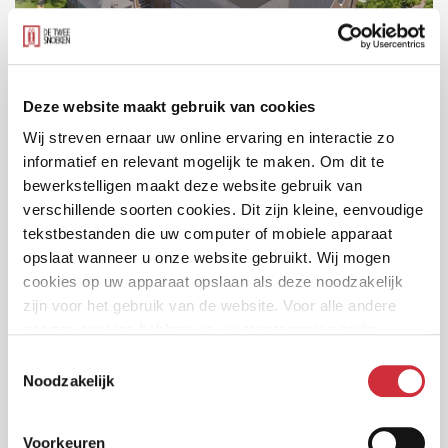
Deze website maakt gebruik van cookies
Wij streven ernaar uw online ervaring en interactie zo
Bestuurscentrum Meierijstad
informatief en relevant mogelijk te maken. Om dit te
Sint-Oedenrode
bewerkstelligen maakt deze website gebruik van
verschillende soorten cookies. Dit zijn kleine, eenvoudige
tekstbestanden die uw computer of mobiele apparaat
opslaat wanneer u onze website gebruikt. Wij mogen
cookies op uw apparaat opslaan als deze noodzakelijk
zijn voor het gebruik van de website. Voor alle andere
soorten cookies hebben we uw toestemming nodig.
Toestemmingsselectie
Noodzakelijk
Voorkeuren