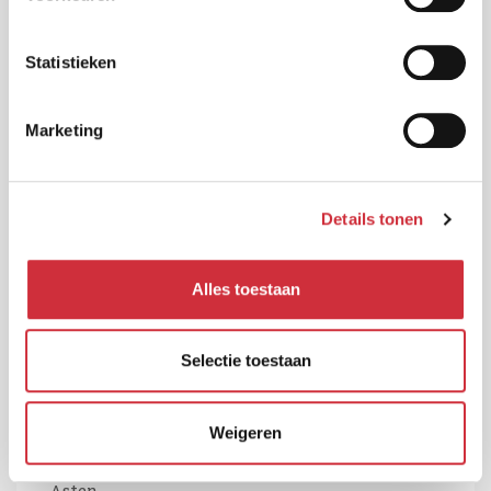
Stadhuis Gemeente Sittard-Geleen
Statistieken
Geleen
Marketing
Details tonen
Alles toestaan
Selectie toestaan
Weigeren
Kindcentrum De Ontdekking