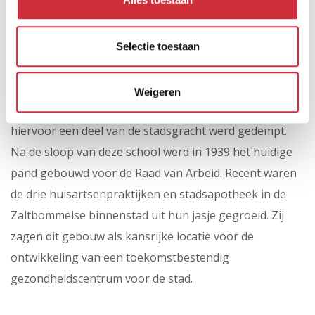
vestingwerken is het een echte blikvanger voor
inwoners en bezoekers van de binnenstad.
Selectie toestaan
Eerder stond op deze plek de Hogere Burgerschool, die
werd gebouwd binnen de contouren van het
Weigeren
oorspronkelijke landschapsplan. Bijzonder, omdat
hiervoor een deel van de stadsgracht werd gedempt.
Na de sloop van deze school werd in 1939 het huidige
pand gebouwd voor de Raad van Arbeid. Recent waren
de drie huisartsenpraktijken en stadsapotheek in de
Zaltbommelse binnenstad uit hun jasje gegroeid. Zij
zagen dit gebouw als kansrijke locatie voor de
ontwikkeling van een toekomstbestendig
gezondheidscentrum voor de stad.