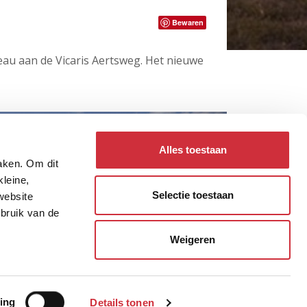
Bewaren
eau aan de Vicaris Aertsweg. Het nieuwe
Alles toestaan
maken. Om dit
kleine,
Selectie toestaan
website
ebruik van de
Weigeren
Politie verzamellocatie
Land Forum
ing
Details tonen