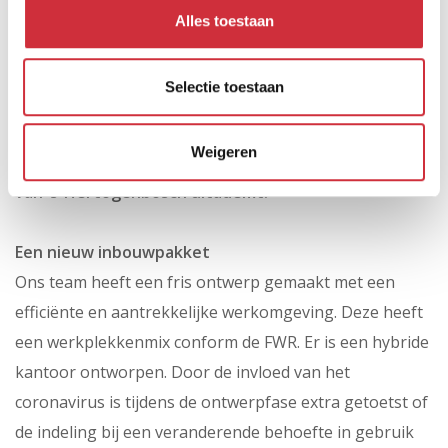
Rijkskantoor De Office in ’s-Hertogenbosch. De
Alles toestaan
nieuwbouw heeft na oplevering van het casco enkele
jaren leeggestaan. Daarna is het door het Rijk
Selectie toestaan
aangekocht. Driehonderd medewerkers van
Rijkswaterstaat zijn nu verhuisd naar dit pand in het
Weigeren
Paleiskwartier. Een nieuw Rijkskantoor dat de sfeer
van ‘s-Hertogenbosch uitademt.
Een nieuw inbouwpakket
Ons team heeft een fris ontwerp gemaakt met een
efficiënte en aantrekkelijke werkomgeving. Deze heeft
een werkplekkenmix conform de FWR. Er is een hybride
kantoor ontworpen. Door de invloed van het
coronavirus is tijdens de ontwerpfase extra getoetst of
de indeling bij een veranderende behoefte in gebruik