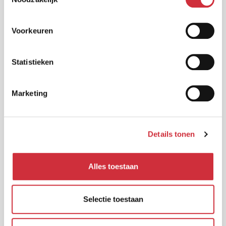
Politiebureau
Voorkeuren
Almelo
Statistieken
Marketing
Details tonen
Alles toestaan
Selectie toestaan
Huis v/d Gemeente Peel en Maas