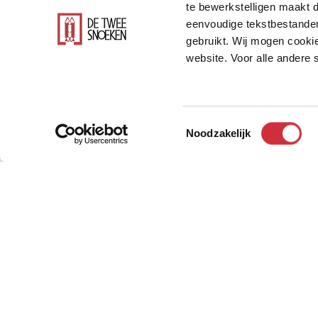
de duurzame circulaire ambities. Samen met
te bewerkstelligen maakt d
eenvoudige tekstbestanden
deze identiteit en ambities verder kunnen v
gebruikt. Wij mogen cookie
zonder inbreuk te doen op de processen in
website. Voor alle andere
resultaat waar we trots op zijn!
Toestemmingsselectie
Noodzakelijk