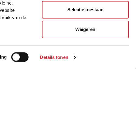
ij
kleine,
Selectie toestaan
website
ebruik van de
n
Weigeren
Politie verzamellocatie
Land Forum
ing
Details tonen