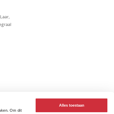
Laar,
egraal
Alles toestaan
 van
maken. Om dit