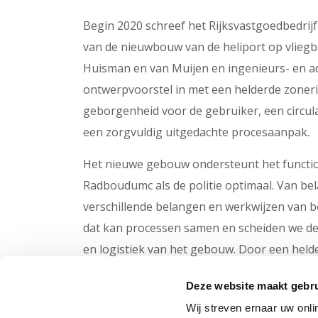
Begin 2020 schreef het Rijksvastgoedbedrij
van de nieuwbouw van de heliport op vliegb
Huisman en van Muijen en ingenieurs- en a
ontwerpvoorstel in met een helderde zoneri
geborgenheid voor de gebruiker, een circu
een zorgvuldig uitgedachte procesaanpak.
Het nieuwe gebouw ondersteunt het functi
Radboudumc als de politie optimaal. Van be
verschillende belangen en werkwijzen van 
dat kan processen samen en scheiden we deze
en logistiek van het gebouw. Door een held
architectuur een helder onderscheid gemaak
Deze website maakt gebru
Na oplevering straalt het gebouw de identitei
Wij streven ernaar uw onli