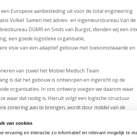
f een Europese aanbesteding uit voor de total engineering
asis Volkel. Samen met advies- en ingenieursbureau Van de 
dviesbureau DGMR en Smits van Burgst, dienden wij een int
ng, een goede logistieke organisatie,
laire visie van een adaptief gebouw met toekomstwaarde en
oneren van zowel het Mobiel Medisch Team
lang is dat het gebouw is ontworpen en ingericht op de
beide organisaties. In ons ontwerp voegen we daarom waar
 waar dat nodig is. Hieruit volgt een logische structuur
ere zonering aan te brengen, wordt door middel van de
t tussen beide organisaties.
ik van cookies
t van de locatie en beide organisaties uit en geeft het blijk
ne ervaring en interactie zo informatief en relevant mogelijk te 