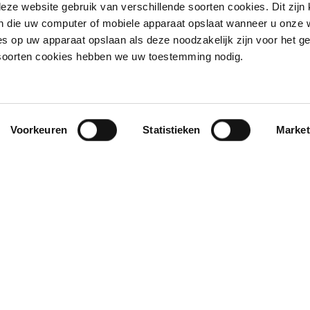
 de organisatie gaan wij de komende tijd onderzoeken hoe w
eze website gebruik van verschillende soorten cookies. Dit zijn 
 die uw computer of mobiele apparaat opslaat wanneer u onze 
ormgeven zodat het de gebruiker van alle comfort voorzien,
s op uw apparaat opslaan als deze noodzakelijk zijn voor het g
 het gebouw. We gaan samen met alle betrokkenen voor ee
 soorten cookies hebben we uw toestemming nodig.
Voorkeuren
Statistieken
Market