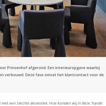
ntoor Prinsenhof afgerond. Een interieuropgave waarbij
en verbouwd. Deze fase omvat het klantcontact voor de
et een slechte akoestiek. Hoe konden wij in deze ‘harde’