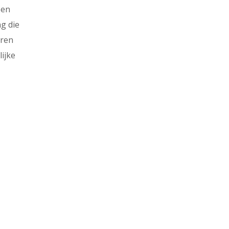
een
g die
eren
ijke