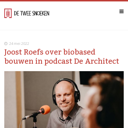
24 mei 2022
Joost Roefs over biobased
bouwen in podcast De Architect