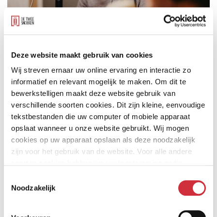
Onze projectarchitect Joost Roefs is
Deze website maakt gebruik van cookies
aangeschoven in de podcast van De
Wij streven ernaar uw online ervaring en interactie zo
informatief en relevant mogelijk te maken. Om dit te
Architect! In aanloop naar het eerstvolgende
bewerkstelligen maakt deze website gebruik van
nummer staat hierin het thema biobased
verschillende soorten cookies. Dit zijn kleine, eenvoudige
bouwen centraal.
tekstbestanden die uw computer of mobiele apparaat
opslaat wanneer u onze website gebruikt. Wij mogen
cookies op uw apparaat opslaan als deze noodzakelijk
zijn voor het gebruik van de website. Voor alle andere
Joost vertelt vol enthousiasme over het recent
soorten cookies hebben we uw toestemming nodig.
opgeleverde Huis van de gemeente Voorst in Twello.
Toestemmingsselectie
Met onder andere de grootste kalkhennepgevel van
Noodzakelijk
Nederland hebben we pionierswerk verricht op het
gebied van biobased bouwen.
Beluister de podcast
en