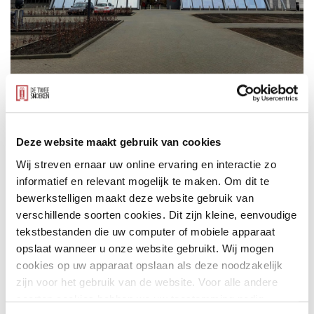
De Flagship Store bij het hoofdkantoor van
Würth Nederland in ’s-Hertogenbosch is
Deze website maakt gebruik van cookies
vandaag officieel geopend! Onze architecten
Wij streven ernaar uw online ervaring en interactie zo
hebben hierbij ons eigen ontwerp uitgebreid
informatief en relevant mogelijk te maken. Om dit te
met een grote aanbouw.
bewerkstelligen maakt deze website gebruik van
verschillende soorten cookies. Dit zijn kleine, eenvoudige
tekstbestanden die uw computer of mobiele apparaat
opslaat wanneer u onze website gebruikt. Wij mogen
In ons originele ontwerp voor het hoofdkantoor, dat is
cookies op uw apparaat opslaan als deze noodzakelijk
opgeleverd in 2002, hebben wij al rekening gehouden
zijn voor het gebruik van de website. Voor alle andere
soorten cookies hebben we uw toestemming nodig.
met mogelijkheden tot uitbreiding. Door de realisatie