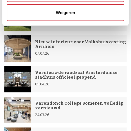
Politie verzamellocatie Land Forum
Weigeren
10.07.26
Nieuw interieur voor Volkshuisvesting
Arnhem
07.07.26
Vernieuwde raadzaal Amsterdamse
stadhuis officieel geopend
01.04.26
Varendonck College Someren volledig
vernieuwd
24.03.26