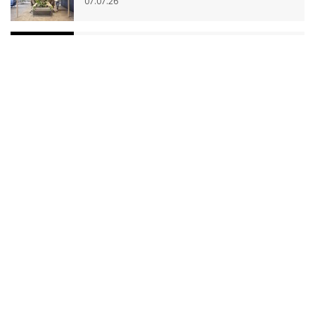
07.07.26
Vernieuwde raadzaal Amsterdamse
stadhuis officieel geopend
01.04.26
Varendonck College Someren volledig
vernieuwd
24.03.26
Eerste fase verbouwing Rijkskantoor
Prinsenhof afgerond
18.03.26
© 2026
De Twee Snoeken
| Alle rechten voorbehouden |
Privacyverklaring
|
Cookie instellingen