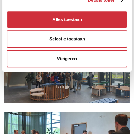
Details tonen
samengaan.
Ook benieuwd? Bekijk dit project dan
hier
!
Alles toestaan
Selectie toestaan
Weigeren