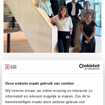
Onze interieurarchitect Ingrid
Bekx en Marien Gijsbertsen van
het Rijksvastgoedbedrijf gaven een
Deze website maakt gebruik van cookies
inspirerende rondleiding aan talentvolle
Wij streven ernaar uw online ervaring en interactie zo
Rijkstrainees in het prachtig vernieuwde
informatief en relevant mogelijk te maken. Om dit te
Rijkskantoor op Graadt van Roggenweg 500
bewerkstelligen maakt deze website gebruik van