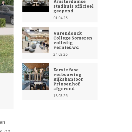
Amsterdamse
stadhuis officieel
geopend
01.04.26
Varendonck
College Someren
volledig
vernieuwd
24.03.26
Eerste fase
verbouwing
Rijkskantoor
Prinsenhof
afgerond
18.03.26
een
g, op