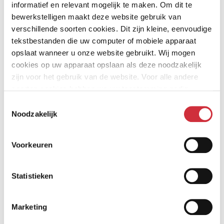
informatief en relevant mogelijk te maken. Om dit te
met een naadloze overgang tussen de verschillende
bewerkstelligen maakt deze website gebruik van
leerclusters.
verschillende soorten cookies. Dit zijn kleine, eenvoudige
tekstbestanden die uw computer of mobiele apparaat
Deze huisvesting voor Stichting Prodas en Norlandia
opslaat wanneer u onze website gebruikt. Wij mogen
cookies op uw apparaat opslaan als deze noodzakelijk
kinderopvang krijgt een plek naast het Varendonck
zijn voor het gebruik van de website. Voor alle andere
College, waarvoor wij eerder de vernieuwbouw
soorten cookies hebben we uw toestemming nodig.
ontwierpen.
Toestemmingsselectie
Noodzakelijk
Voorkeuren
Statistieken
Marketing