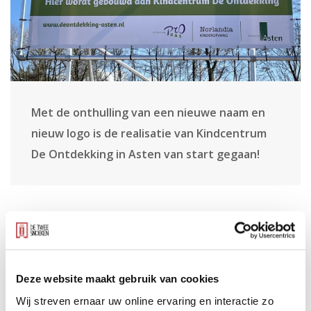
Met de onthulling van een nieuwe naam en
nieuw logo is de realisatie van Kindcentrum
De Ontdekking in Asten van start gegaan!
Het spelenderwijs ontdekken van de wereld staat in het
nieuwe kindcentrum centraal. Hier voelen de talenten
van de toekomst zich thuis en worden zij optimaal
voorbereid op het voortgezet onderwijs. Kindcentrum
Deze website maakt gebruik van cookies
De Ontdekking krijgt dan ook een bijzonder gebouw,
Wij streven ernaar uw online ervaring en interactie zo