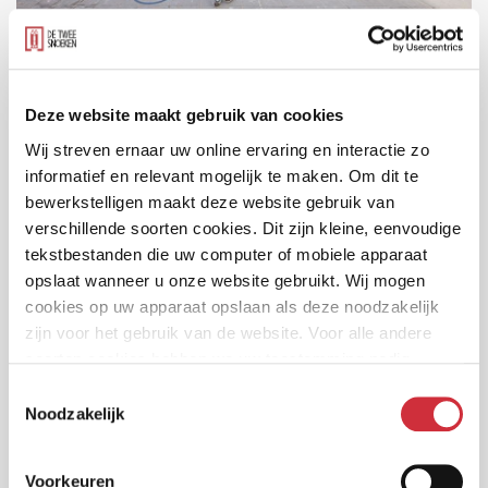
Kindcentrum Besoyen
Waalwijk
Deze website maakt gebruik van cookies
Wij streven ernaar uw online ervaring en interactie zo
informatief en relevant mogelijk te maken. Om dit te
bewerkstelligen maakt deze website gebruik van
verschillende soorten cookies. Dit zijn kleine, eenvoudige
tekstbestanden die uw computer of mobiele apparaat
opslaat wanneer u onze website gebruikt. Wij mogen
cookies op uw apparaat opslaan als deze noodzakelijk
zijn voor het gebruik van de website. Voor alle andere
soorten cookies hebben we uw toestemming nodig.
Toestemmingsselectie
Noodzakelijk
d’Oultremontcollege
Drunen
Voorkeuren