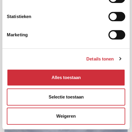
Statistieken
Marketing
Details tonen
Alles toestaan
Herman Broerenschool
Selectie toestaan
’s-Hertogenbosch
Weigeren