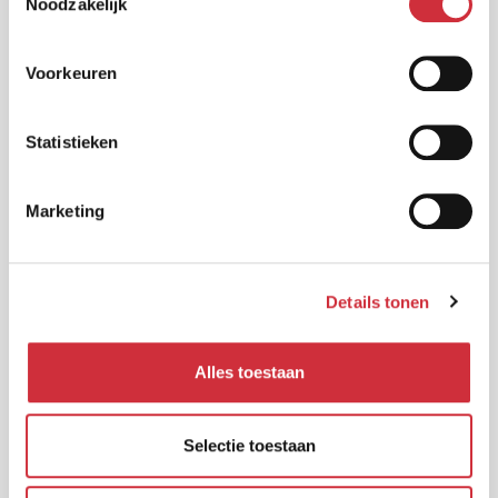
Noodzakelijk
Lunchcafé Raadskelder
Voorkeuren
's-Hertogenbosch
Statistieken
Marketing
Details tonen
Alles toestaan
Selectie toestaan
Cultureel Centrum Tiliander
Oisterwijk