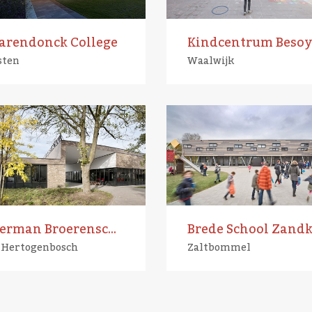
arendonck College
sten
Waalwijk
Herman Broerenschool
-Hertogenbosch
Zaltbommel