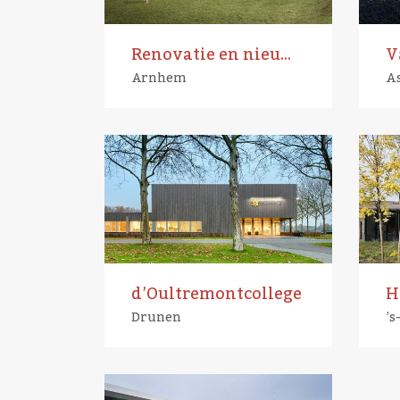
Renovatie en nieuwbouw Kentalis
V
Arnhem
A
d’Oultremontcollege
Drunen
’s