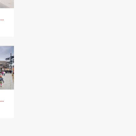
Kindcentrum Besoyen
Brede School Zandkampen