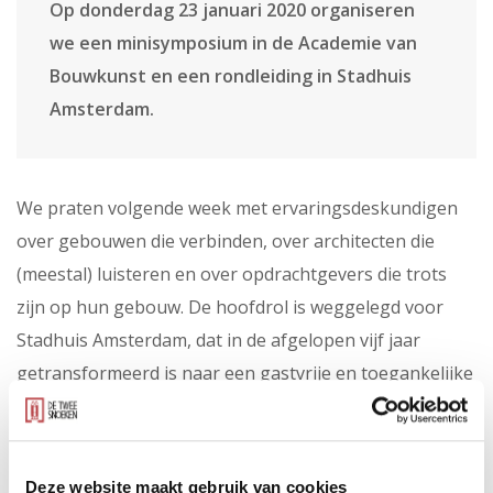
Op donderdag 23 januari 2020 organiseren
we een minisymposium in de Academie van
Bouwkunst en een rondleiding in Stadhuis
Amsterdam.
We praten volgende week met ervaringsdeskundigen
over gebouwen die verbinden, over architecten die
(meestal) luisteren en over opdrachtgevers die trots
zijn op hun gebouw. De hoofdrol is weggelegd voor
Stadhuis Amsterdam, dat in de afgelopen vijf jaar
getransformeerd is naar een gastvrije en toegankelijke
plek. Als coördinerend hoofdarchitect laten we het
resultaat graag zien!
Wilt u er ook bij zijn, stuur dan een e-mail naar
Deze website maakt gebruik van cookies