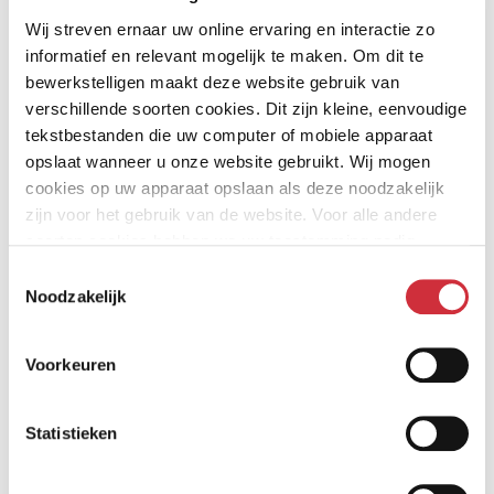
communicatie@tweesnoeken.nl
.
Wij streven ernaar uw online ervaring en interactie zo
informatief en relevant mogelijk te maken. Om dit te
PROGRAMMA DONDERDAG 23 JANUARI
bewerkstelligen maakt deze website gebruik van
verschillende soorten cookies. Dit zijn kleine, eenvoudige
14:00 uur - Welkom en ontvangst in de Academie van
tekstbestanden die uw computer of mobiele apparaat
Bouwkunst
opslaat wanneer u onze website gebruikt. Wij mogen
14:30 uur - Introductie door projectmanager David
cookies op uw apparaat opslaan als deze noodzakelijk
Brandwagt
zijn voor het gebruik van de website. Voor alle andere
soorten cookies hebben we uw toestemming nodig.
14:50 uur - Interactieve sessie met:
Toestemmingsselectie
Marc van Broekhuijsen - NL bouwmeesters
Noodzakelijk
Piet Polderman - Project Management Bureau
Amsterdam
Voorkeuren
Charlotte Engelkamp - De Twee Snoeken
Bert Kaasjager - De Twee Snoeken
Statistieken
Rudy van Beurden - moderator GAAF